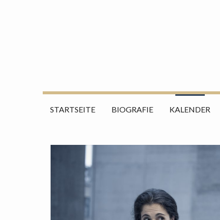
Zum
Suche
Inhalt
nach:
springen
STARTSEITE
BIOGRAFIE
KALENDER