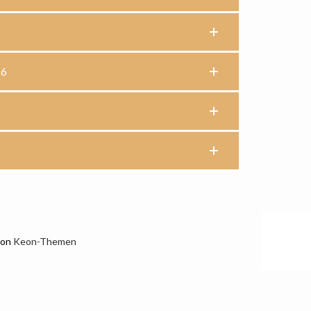
26
von
Keon-Themen