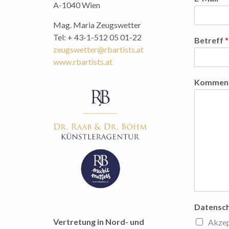
A-1040 Wien
Mag. Maria Zeugswetter
Tel: + 43-1-512 05 01-22
Betreff
*
zeugswetter@rbartists.at
www.rbartists.at
Komment
Datensch
Vertretung in Nord- und
Akzep