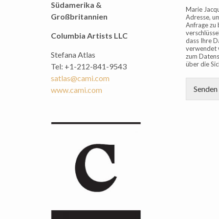
Südamerika &
Marie Jacqu
Großbritannien
Adresse, um
Anfrage zu 
verschlüssel
Columbia Artists LLC
dass Ihre D
verwendet 
Stefana Atlas
zum Datensc
über die Si
Tel: +1-212-841-9543
satlas@cami.com
Senden
www.cami.com