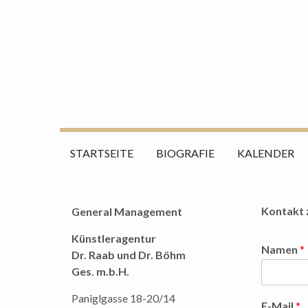
Zum
Suche
Inhalt
nach:
springen
STARTSEITE
BIOGRAFIE
KALENDER
Kontakt 
General Management
Künstleragentur
Namen
*
Dr. Raab und Dr. Böhm
Ges. m.b.H.
Paniglgasse 18-20/14
E-Mail
*