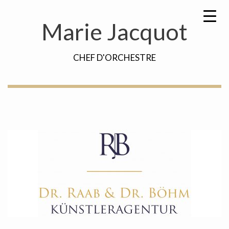
Skip
Recherche
to
de
Marie Jacquot
content
:
CHEF D'ORCHESTRE