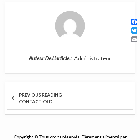
F
a
T
c
w
E
e
i
m
b
t
Auteur De L'article :
Administrateur
a
o
t
i
o
e
l
k
r
Navigation
postale
ARTICLE
CONTACT-OLD
PRÉCÉDENT
Copyright © Tous droits réservés. Fièrement alimenté par